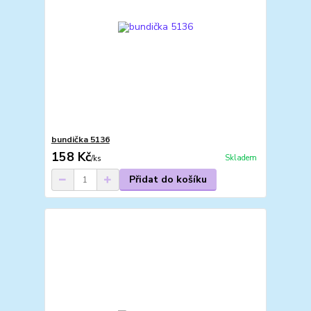
bundička 5136
158 Kč
Skladem
/
ks
Přidat do košíku