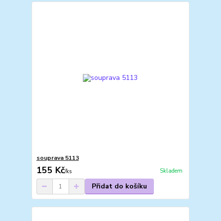
souprava 5113
155 Kč
Skladem
/
ks
Přidat do košíku