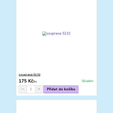
souprava 5132
175 Kč
Skladem
/
ks
Přidat do košíku