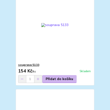
souprava 5133
154 Kč
Skladem
/
ks
Přidat do košíku