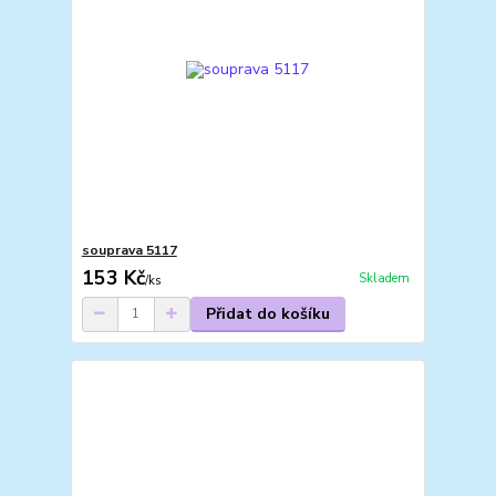
souprava 5117
153 Kč
Skladem
/
ks
Přidat do košíku