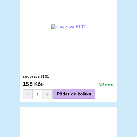
souprava 5101
158 Kč
Skladem
/
ks
Přidat do košíku