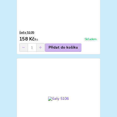
šaty 5105
158 Kč
Skladem
/
ks
Přidat do košíku