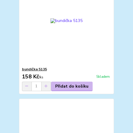
bundička 5135
158 Kč
Skladem
/
ks
Přidat do košíku