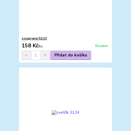
souprava 5123
158 Kč
Skladem
/
ks
Přidat do košíku