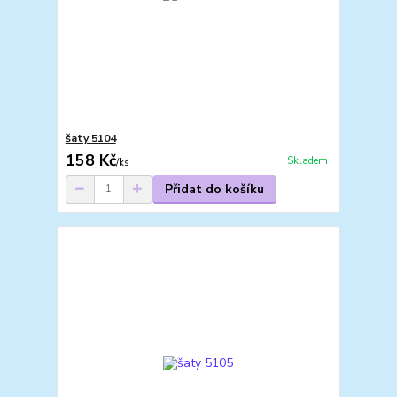
šaty 5104
158 Kč
Skladem
/
ks
Přidat do košíku