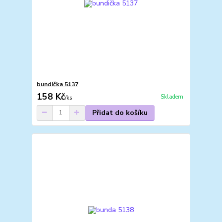
bundička 5137
158 Kč
Skladem
/
ks
Přidat do košíku