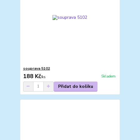
souprava 5102
188 Kč
Skladem
/
ks
Přidat do košíku