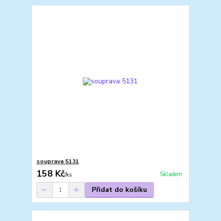
souprava 5131
158 Kč
Skladem
/
ks
Přidat do košíku