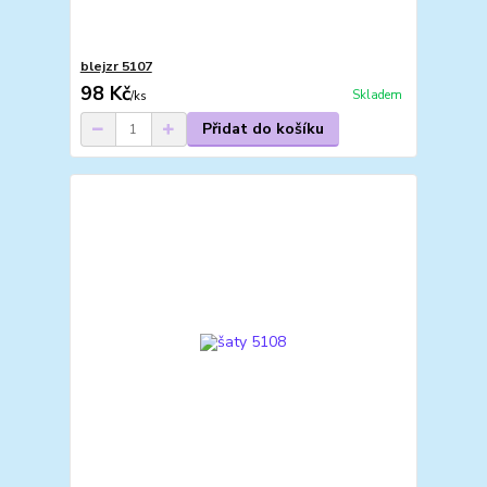
blejzr 5107
98 Kč
Skladem
/
ks
Přidat do košíku