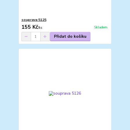
souprava 5125
155 Kč
Skladem
/
ks
Přidat do košíku