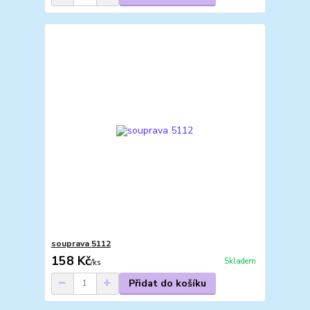
souprava 5112
158 Kč
Skladem
/
ks
Přidat do košíku