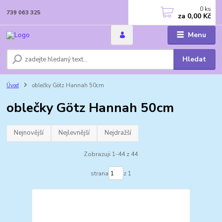
0
ks
739 063 325
za
0,00 Kč
Menu
Hledat
Úvod
oblečky Götz Hannah 50cm
oblečky Götz Hannah 50cm
Nejnovější
Nejlevnější
Nejdražší
Zobrazuji 1-44 z 44
strana
z 1