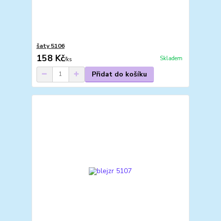
šaty 5106
158 Kč
Skladem
/
ks
Přidat do košíku