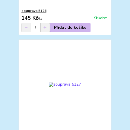
souprava 5126
145 Kč
Skladem
/
ks
Přidat do košíku