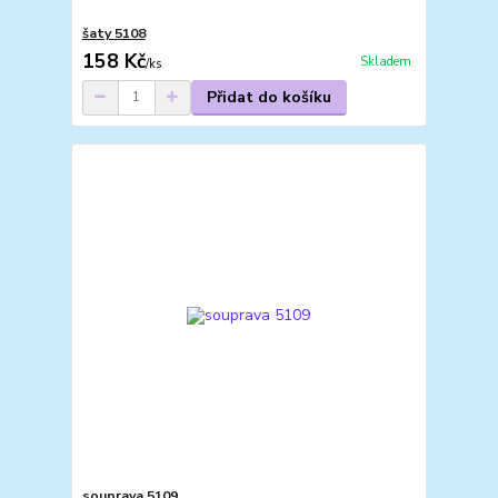
šaty 5108
158 Kč
Skladem
/
ks
Přidat do košíku
souprava 5109