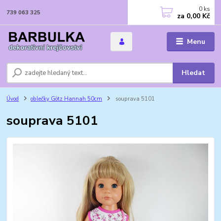
0
ks
739 063 325
za
0,00 Kč
Menu
Hledat
Úvod
oblečky Götz Hannah 50cm
souprava 5101
souprava 5101