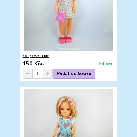
souprava 8008
150 Kč
Skladem
/
ks
Přidat do košíku