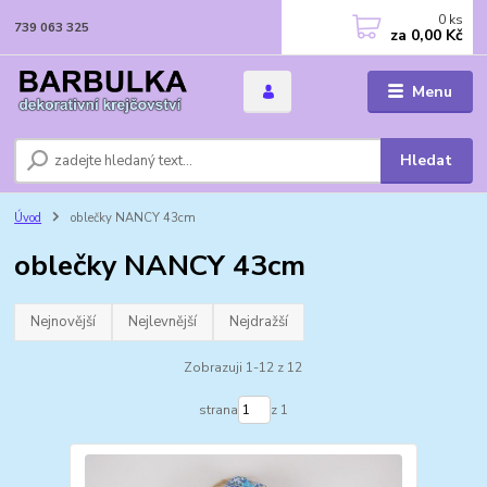
0
ks
739 063 325
za
0,00 Kč
Menu
Hledat
Úvod
oblečky NANCY 43cm
oblečky NANCY 43cm
Nejnovější
Nejlevnější
Nejdražší
Zobrazuji 1-12 z 12
strana
z 1