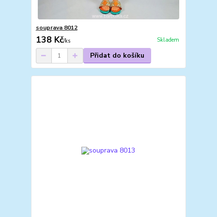
souprava 8012
138 Kč
Skladem
/
ks
Přidat do košíku