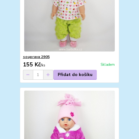
souprava 2905
155 Kč
Skladem
/
ks
Přidat do košíku