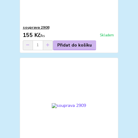
souprava 2908
155 Kč
Skladem
/
ks
Přidat do košíku