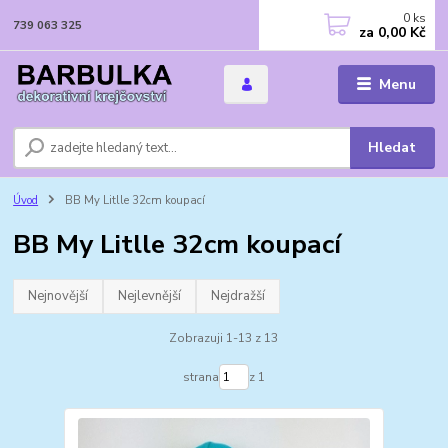
0
ks
739 063 325
za
0,00 Kč
Menu
Hledat
Úvod
BB My Litlle 32cm koupací
BB My Litlle 32cm koupací
Nejnovější
Nejlevnější
Nejdražší
Zobrazuji 1-13 z 13
strana
z 1