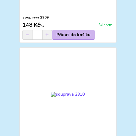
souprava 2909
148 Kč
Skladem
/
ks
Přidat do košíku