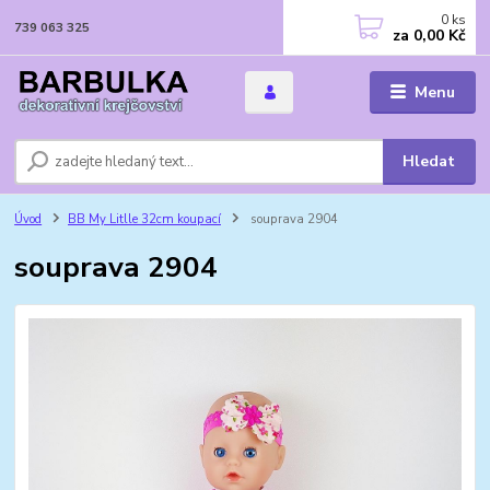
0
ks
739 063 325
za
0,00 Kč
Menu
Hledat
Úvod
BB My Litlle 32cm koupací
souprava 2904
souprava 2904