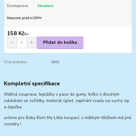
Dostupnost
Skladem
Nejsme plátci DPH
158 Kč
/
ks
Přidat do košíku
Číslo produktu:
2901
Kompletní specifikace
třídílná souprava, tepláčky v pase do gumy, tričko s dlouhým
rukávkem se zvířátky, materiál úplet, zapínání vzadu na suchý zip
a čepička
určeno pro Baby Born My Litlle koupací, s měkkým tělíčkem má jiné
rozměry !