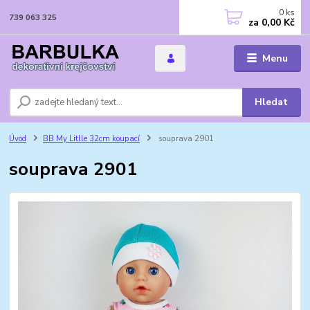
0
ks
739 063 325
za
0,00 Kč
Menu
Hledat
Úvod
BB My Litlle 32cm koupací
souprava 2901
souprava 2901