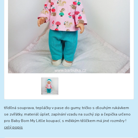
třídílná souprava, tepláčky v pase do gumy, tričko s dlouhým rukávkem
se zvířátky, materiál úplet, zapínání vzadu na suchý zip a čepička určeno
pro Baby Born My Litlle koupací, s měkkým tělíčkem má jiné rozměry !
celý popis