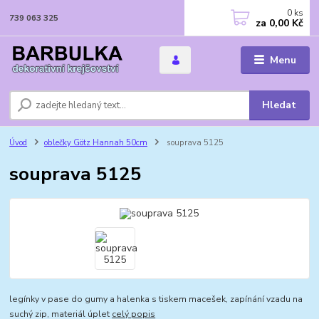
0
ks
739 063 325
za
0,00 Kč
Menu
Hledat
Úvod
oblečky Götz Hannah 50cm
souprava 5125
souprava 5125
legínky v pase do gumy a halenka s tiskem macešek, zapínání vzadu na
suchý zip, materiál úplet
celý popis