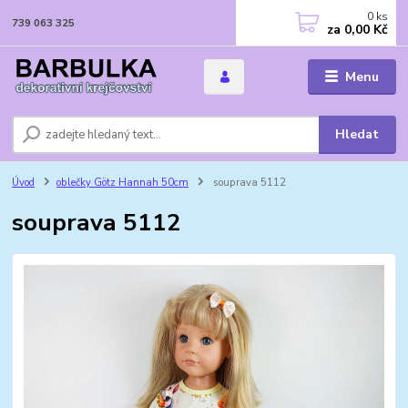
0
ks
739 063 325
za
0,00 Kč
Menu
Hledat
Úvod
oblečky Götz Hannah 50cm
souprava 5112
souprava 5112