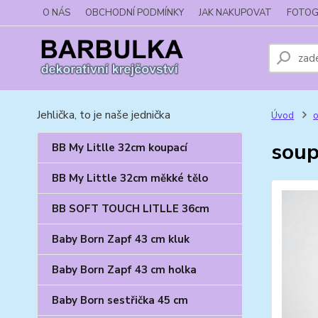
O NÁS
OBCHODNÍ PODMÍNKY
JAK NAKUPOVAT
FOTOG
Jehlička, to je naše jednička
Úvod
o
soup
BB My Litlle 32cm koupací
BB My Little 32cm měkké tělo
BB SOFT TOUCH LITLLE 36cm
Baby Born Zapf 43 cm kluk
Baby Born Zapf 43 cm holka
Baby Born sestřička 45 cm