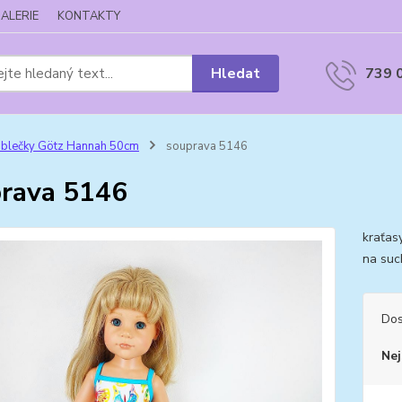
ALERIE
KONTAKTY
Hledat
739 
blečky Götz Hannah 50cm
souprava 5146
rava 5146
kraťas
na suc
Dos
Nej