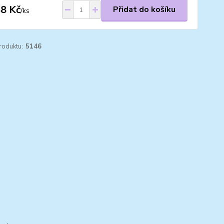
8 Kč
Přidat do košíku
/
ks
roduktu:
5146