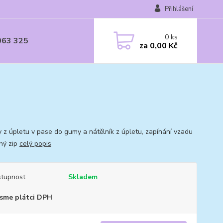
Přihlášení
0
ks
063 325
za
0,00 Kč
y z úpletu v pase do gumy a nátělník z úpletu, zapínání vzadu
hý zip
celý popis
tupnost
Skladem
sme plátci DPH