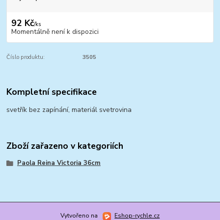
92 Kč
/
ks
Momentálně není k dispozici
Číslo produktu:
3505
Kompletní specifikace
svetřík bez zapínání, materiál svetrovina
Zboží zařazeno v kategoriích
Paola Reina Victoria 36cm
Vytvořeno na
Eshop-rychle.cz