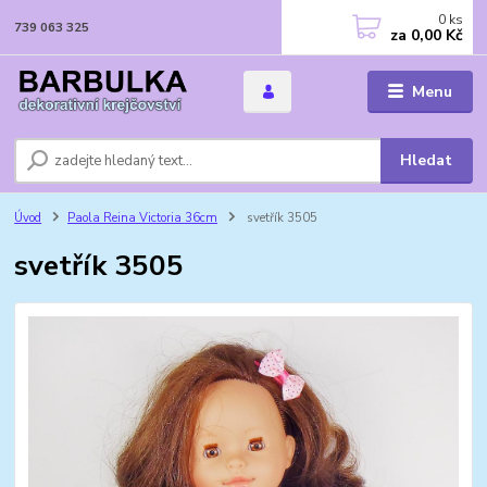
0
ks
739 063 325
za
0,00 Kč
Menu
Hledat
Úvod
Paola Reina Victoria 36cm
svetřík 3505
svetřík 3505