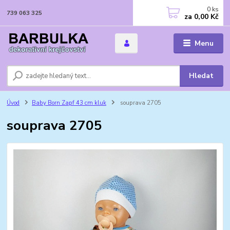
0
ks
739 063 325
za
0,00 Kč
Menu
Hledat
Úvod
Baby Born Zapf 43 cm kluk
souprava 2705
souprava 2705