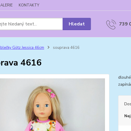
ALERIE
KONTAKTY
Hledat
739 
blečky Götz Jessica 46cm
souprava 4616
rava 4616
dlouhé
zapíná
Dos
Nej