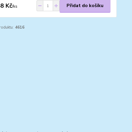
8 Kč
Přidat do košíku
/
ks
roduktu:
4616