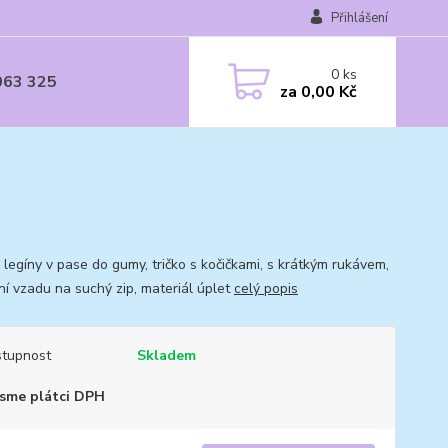
Přihlášení
0
ks
063 325
za
0,00 Kč
 legíny v pase do gumy, tričko s kočičkami, s krátkým rukávem,
ní vzadu na suchý zip, materiál úplet
celý popis
tupnost
Skladem
sme plátci DPH