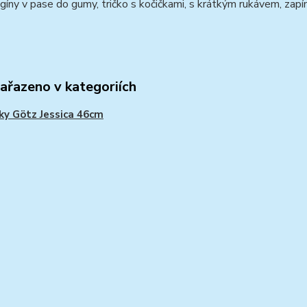
gíny v pase do gumy, tričko s kočičkami, s krátkým rukávem, zapín
zařazeno v kategoriích
ky Götz Jessica 46cm