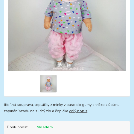
třídílná souprava, tepláčky z minky v pase do gumy a tričko z úpletu,
zapínání vzadu na suchý zip a čepička
celý popis
Dostupnost
Skladem