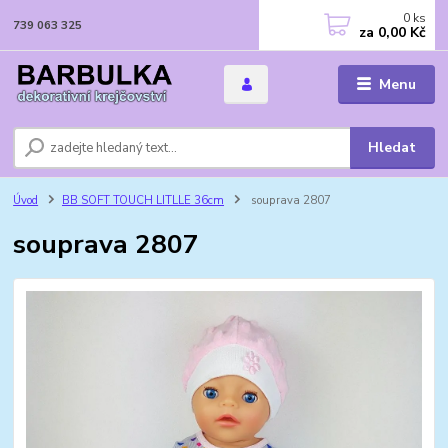
0
ks
739 063 325
za
0,00 Kč
Menu
Hledat
Úvod
BB SOFT TOUCH LITLLE 36cm
souprava 2807
souprava 2807