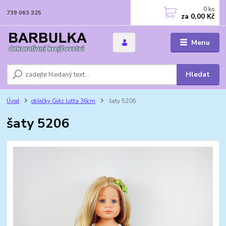
0
ks
739 063 325
za
0,00 Kč
Menu
Hledat
Úvod
oblečky Götz Lotta 36cm
šaty 5206
šaty 5206