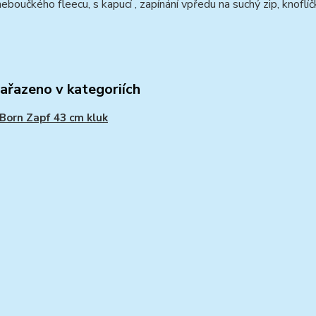
heboučkého fleecu, s kapucí , zapínání vpředu na suchý zip, knofl
zařazeno v kategoriích
Born Zapf 43 cm kluk