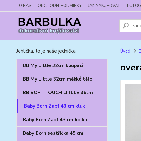
O NÁS
OBCHODNÍ PODMÍNKY
JAK NAKUPOVAT
FOTOG
Jehlička, to je naše jednička
Úvod
B
over
BB My Litlle 32cm koupací
BB My Little 32cm měkké tělo
BB SOFT TOUCH LITLLE 36cm
Baby Born Zapf 43 cm kluk
Baby Born Zapf 43 cm holka
Baby Born sestřička 45 cm