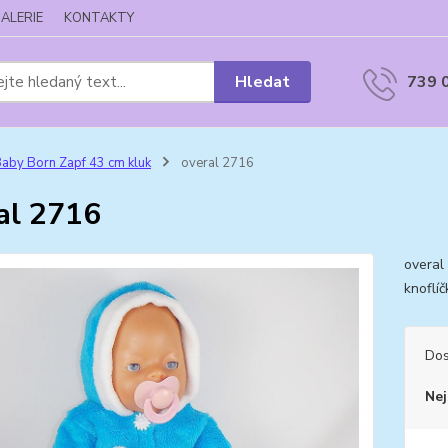
ALERIE
KONTAKTY
Hledat
739 
aby Born Zapf 43 cm kluk
overal 2716
al 2716
overal
knoflí
Dos
Nej