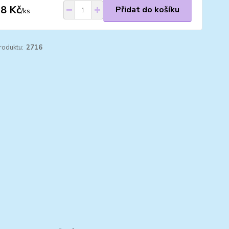
8 Kč
Přidat do košíku
/
ks
roduktu:
2716