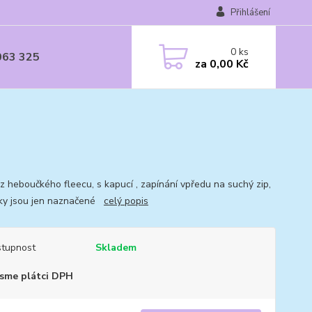
Přihlášení
0
ks
063 325
za
0,00 Kč
 z heboučkého fleecu, s kapucí , zapínání vpředu na suchý zip,
čky jsou jen naznačené
celý popis
tupnost
Skladem
sme plátci DPH