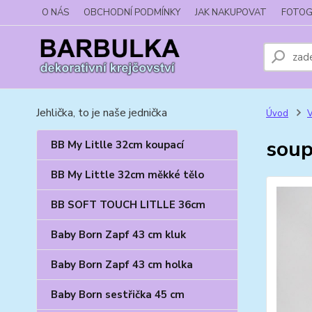
O NÁS
OBCHODNÍ PODMÍNKY
JAK NAKUPOVAT
FOTOG
Jehlička, to je naše jednička
Úvod
V
soup
BB My Litlle 32cm koupací
BB My Little 32cm měkké tělo
BB SOFT TOUCH LITLLE 36cm
Baby Born Zapf 43 cm kluk
Baby Born Zapf 43 cm holka
Baby Born sestřička 45 cm