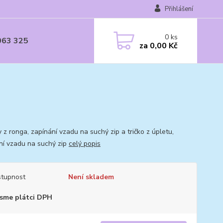
Přihlášení
0
ks
063 325
za
0,00 Kč
 z ronga, zapínání vzadu na suchý zip a tričko z úpletu,
ní vzadu na suchý zip
celý popis
tupnost
Není skladem
sme plátci DPH