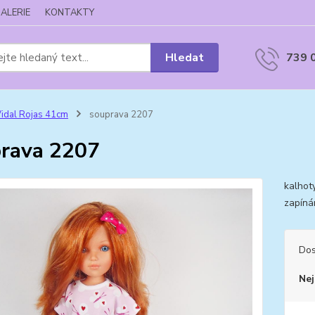
ALERIE
KONTAKTY
Hledat
739 
idal Rojas 41cm
souprava 2207
rava 2207
kalhoty
zapíná
Dos
Nej