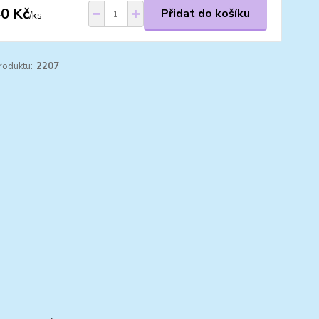
0 Kč
Přidat do košíku
/
ks
roduktu:
2207