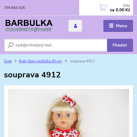
0
ks
739 063 325
za
0,00 Kč
Menu
Hledat
Úvod
Baby Born sestřička 45 cm
souprava 4912
souprava 4912