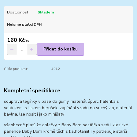
Dostupnost
Skladem
Nejsme plátci DPH
160 Kč
/
ks
Přidat do košíku
Číslo produktu:
4912
Kompletní specifikace
souprava legínky v pase do gumy, materiál úplet, halenka s
volánkem, s tiskem berušek, zapínání vzadu na suchý zip, materiál
bavlna, lze nosit i jako minišaty
všeobecně platí, že oblečky z Baby Born sestřička sedí i klasické
panence Baby Born kromě těch s kalhotami! Ty potřebuje starší