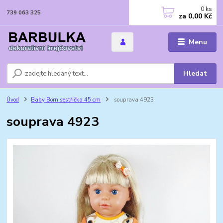
0
ks
739 063 325
za
0,00 Kč
Menu
Hledat
Úvod
Baby Born sestřička 45 cm
souprava 4923
souprava 4923