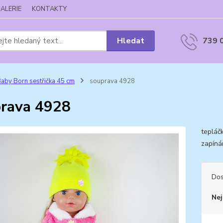
ALERIE
KONTAKTY
Hledat
739 
aby Born sestřička 45 cm
souprava 4928
rava 4928
tepláč
zapíná
Dos
Nej