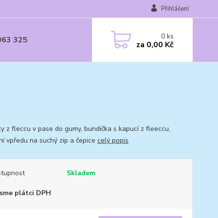
Přihlášení
0
ks
063 325
za
0,00 Kč
ky z fleccu v pase do gumy, bundička s kapucí z fleeccu,
ní vpředu na suchý zip a čepice
celý popis
tupnost
Skladem
sme plátci DPH