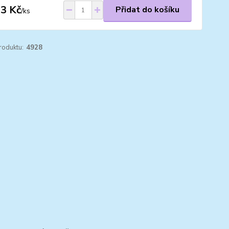
3 Kč
Přidat do košíku
/
ks
roduktu:
4928