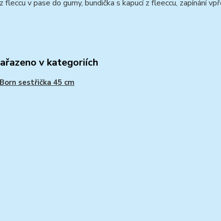
z fleccu v pase do gumy, bundička s kapucí z fleeccu, zapínání vpř
zařazeno v kategoriích
Born sestřička 45 cm