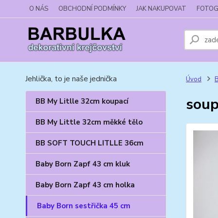
O NÁS
OBCHODNÍ PODMÍNKY
JAK NAKUPOVAT
FOTOG
Jehlička, to je naše jednička
Úvod
B
soup
BB My Litlle 32cm koupací
BB My Little 32cm měkké tělo
BB SOFT TOUCH LITLLE 36cm
Baby Born Zapf 43 cm kluk
Baby Born Zapf 43 cm holka
Baby Born sestřička 45 cm