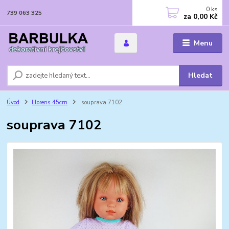
0
ks
739 063 325
za
0,00 Kč
Menu
Hledat
Úvod
Llorens 45cm
souprava 7102
souprava 7102