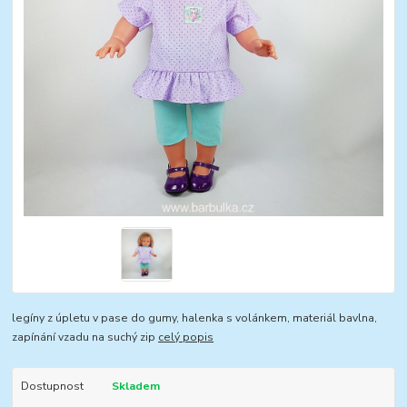
legíny z úpletu v pase do gumy, halenka s volánkem, materiál bavlna,
zapínání vzadu na suchý zip
celý popis
Dostupnost
Skladem