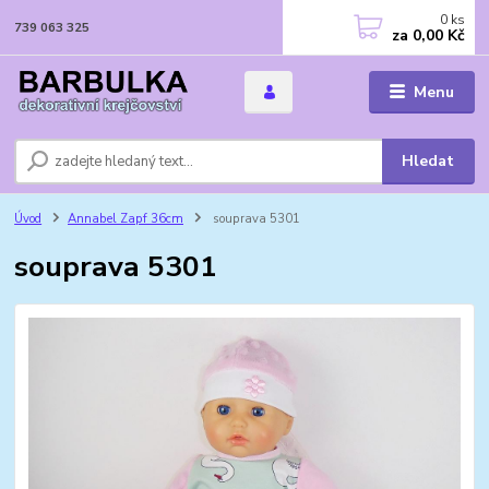
0
ks
739 063 325
za
0,00 Kč
Menu
Hledat
Úvod
Annabel Zapf 36cm
souprava 5301
souprava 5301