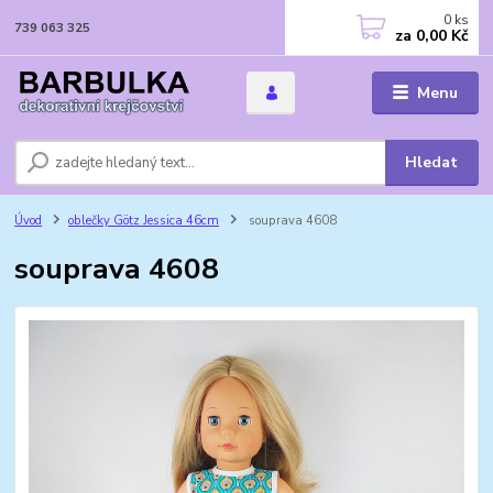
0
ks
739 063 325
za
0,00 Kč
Menu
Hledat
Úvod
oblečky Götz Jessica 46cm
souprava 4608
souprava 4608