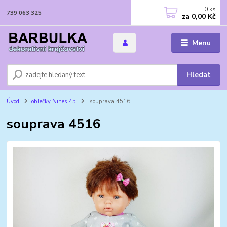
0
ks
739 063 325
za
0,00 Kč
Menu
Hledat
Úvod
oblečky Nines 45
souprava 4516
souprava 4516