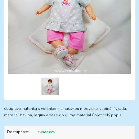
souprava, halenka s volánkem, s nášivkou medvídka, zapínání vzadu,
materiál bavlna, legíny v pase do gumy, materiál úplet
celý popis
Dostupnost
Skladem