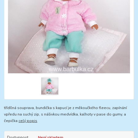
třídílná souprava, bundička s kapucí je z měkoučkého fleecu, zapínání
vpředu na suchý zip, s nášivkou medvídka, kalhoty v pase do gumy, a
čepička
celý popis
Dostupnost
Není skladem