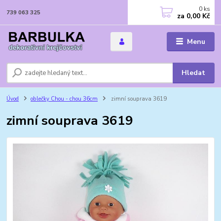
0
ks
739 063 325
za
0,00 Kč
Menu
Hledat
Úvod
oblečky Chou - chou 36cm
zimní souprava 3619
zimní souprava 3619